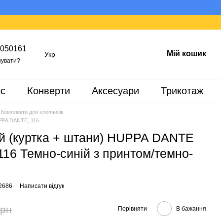
050161
Мій кошик
Укр
увати?
іс
Конверти
Аксесуари
Трикотаж
Комплекти для хлопчиків
PPA DANTE, 116
й (куртка + штани) HUPPA DANTE
16 Темно-синій з принтом/темно-
2686
Написати відгук
грн
Порівняти
В бажання