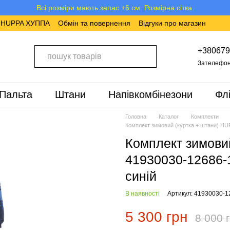
Всі розміри мають запас +6 см. Розмірна сітка.
в HUPPA ХУППА
Обмін та повернення
Відгуки про магазин
+380679
Зателефон
Пальта
Штани
Напівкомбінезони
Фл
Головна
Каталог
Комплекти
Комплект зимовий (куртка + штани) HU
Комплект зимови
41930030-12686-1
синій
В наявності
Артикул: 41930030-1
5 300 грн
8 000 