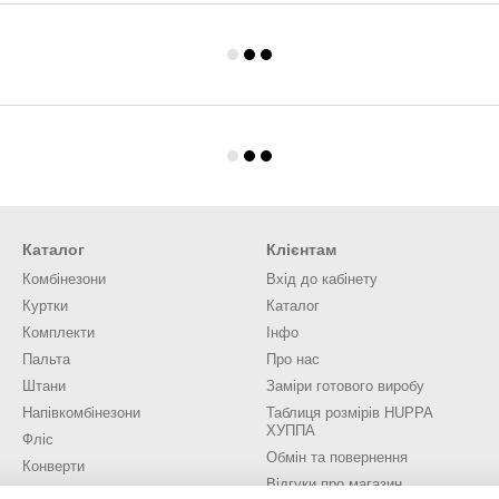
Каталог
Клієнтам
Комбінезони
Вхід до кабінету
Куртки
Каталог
Комплекти
Інфо
Пальта
Про нас
Штани
Заміри готового виробу
Напівкомбінезони
Таблиця розмірів HUPPA
ХУППА
Фліс
Обмін та повернення
Конверти
Відгуки про магазин
Аксесуари