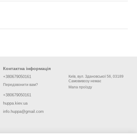
Контактна інформація
+380679050161
Київ, вул. Здановської 56, 03189
Самовивозу немає
Передзвонити вам?
Мапа проїзду
+380679050161
huppa.kiev.ua
info.huppa@gmail.com