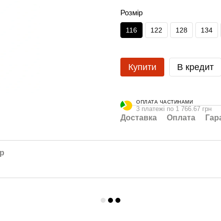
Розмір
116
122
128
134
Купити
В кредит
ОПЛАТА ЧАСТИНАМИ
3 платежі по 1 766.67 грн
Доставка
Оплата
Гар
ар