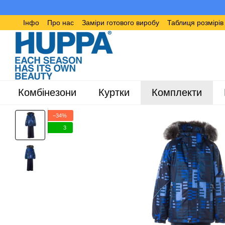
Перейти до основного контенту
Інфо
Про нас
Заміри готового виробу
Таблиця розмірі
Комбінезони
Куртки
Комплекти
−34%
3