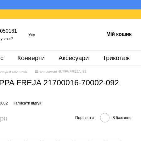
050161
Мій кошик
Укр
увати?
іс
Конверти
Аксесуари
Трикотаж
ни для хлопчиків
Штани зимові HUPPA FREJA, 92
PPA FREJA 21700016-70002-092
0002
Написати відгук
грн
Порівняти
В бажання