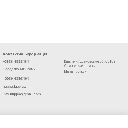
Контактна інформація
+380679050161
Київ, вул. Здановської 56, 03189
Самовивозу немає
Передзвонити вам?
Мапа проїзду
+380679050161
huppa.kiev.ua
info.huppa@gmail.com