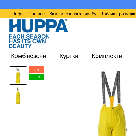
Перейти до основного контенту
Інфо
Про нас
Заміри готового виробу
Таблиця розмірі
Комбінезони
Куртки
Комплекти
−19%
3