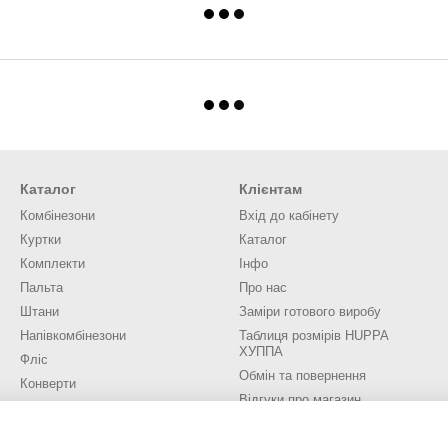
Каталог
Клієнтам
Комбінезони
Вхід до кабінету
Куртки
Каталог
Комплекти
Інфо
Пальта
Про нас
Штани
Заміри готового виробу
Напівкомбінезони
Таблиця розмірів HUPPA
ХУППА
Фліс
Обмін та повернення
Конверти
Відгуки про магазин
Аксесуари
Трикотаж
Ми в соцмережах