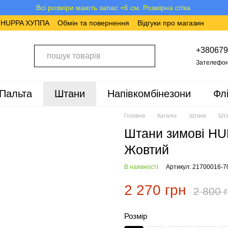
Всі розміри мають запас +6 см. Розмірна сітка.
в HUPPA ХУППА
Обмін та повернення
Відгуки про магазин
+380679
Зателефон
Пальта
Штани
Напівкомбінезони
Фл
Головна
Каталог
Штани
Шта
Штани зимові HU
Жовтий
В наявності
Артикул: 21700016-7
2 270 грн
2 800 
Розмір