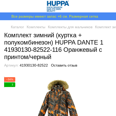
Все размеры имеют запас +6 см. Размерная сетка
Каталог
Комплекты
Комплекты для мальчиков
Комплект зи
Комплект зимний (куртка +
полукомбинезон) HUPPA DANTE 1
41930130-82522-116 Оранжевый с
принтом/черный
Артикул:
41930130-82522
Оставить отзыв
−34%
3