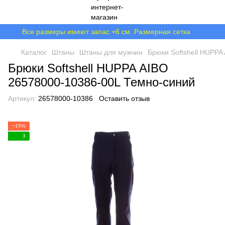
Все размеры имеют запас +6 см. Размерная сетка
Каталог
Штаны
Штаны для мужчин
Брюки Softshell HUPPA 
Брюки Softshell HUPPA AIBO
26578000-10386-00L Темно-синий
Артикул:
26578000-10386
Оставить отзыв
−15%
3