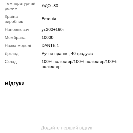
Температурний
❄️ДО -30
режим
Країна
Естонія
виробник
Наповнювач
ут.300+160г
Мембрана
10000
Назва моделі
DANTE 1
Догляд
Ручне прання, 40 градусів
Склад
100% поліестер/100% поліестер/100%
поліестер
Відгуки
Додайте перший відгук