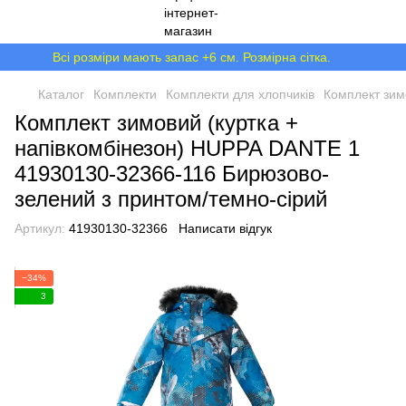
Всі розміри мають запас +6 см. Розмірна сітка.
Каталог
Комплекти
Комплекти для хлопчиків
Комплект зим
Комплект зимовий (куртка +
напівкомбінезон) HUPPA DANTE 1
41930130-32366-116 Бирюзово-
зелений з принтом/темно-сірий
Артикул:
41930130-32366
Написати відгук
−34%
3