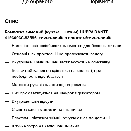
До обраного
Порівняти
Опис
Комплект зимовий (куртка + штани) HUPPA DANTE,
41930030-82586, темно-синій з принтом/темно-синій
Наявність світловідбивних елементів для безпеки дитини
Основні шви проклеєні і не пропускають вологу
Внутрішній і бічні кишені застібаються на блискавку
Безпечний капюшон кріпиться на кнопки і, при
необхідності, відстібається
Манжети рукавів еластичні, на резинках
Низ брюк затягується на шнурок з фіксатором
Внутрішні шви відсутні
Є снігозахисні манжети на штанинах
Еластичні підтяжки знімні, регулюються по довжині
Штучне хутро на капюшоні знімний