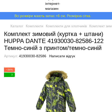
Всі розміри мають запас +6 см. Розмірна сітка.
Каталог
Комплекти
Комплекти для хлопчиків
Комплект зим
Комплект зимовий (куртка + штани)
HUPPA DANTE 41930030-82586-122
Темно-синій з принтом/темно-синій
Артикул:
41930030-82586
Написати відгук
−34%
3