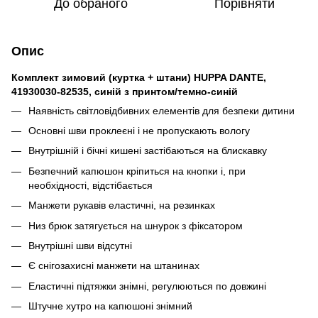
До обраного
Порівняти
Опис
Комплект зимовий (куртка + штани) HUPPA DANTE,
41930030-82535, синій з принтом/темно-синій
Наявність світловідбивних елементів для безпеки дитини
Основні шви проклеєні і не пропускають вологу
Внутрішній і бічні кишені застібаються на блискавку
Безпечний капюшон кріпиться на кнопки і, при
необхідності, відстібається
Манжети рукавів еластичні, на резинках
Низ брюк затягується на шнурок з фіксатором
Внутрішні шви відсутні
Є снігозахисні манжети на штанинах
Еластичні підтяжки знімні, регулюються по довжині
Штучне хутро на капюшоні знімний