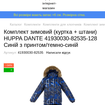
Всі розміри мають запас +6 см. Розмірна сітка.
Каталог
Комплекти
Комплекти для хлопчиків
Комплект зим
Комплект зимовий (куртка + штани)
HUPPA DANTE 41930030-82535-128
Синій з принтом/темно-синій
Артикул:
41930030-82535
Написати відгук
−34%
3