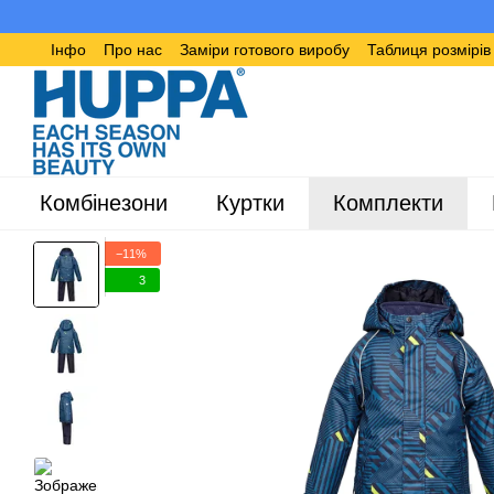
Перейти до основного контенту
Інфо
Про нас
Заміри готового виробу
Таблиця розмірі
Комбінезони
Куртки
Комплекти
−11%
3