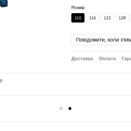
Розмір
110
116
122
128
Повідомити, коли з'яв
Доставка
Оплата
Гар
ар