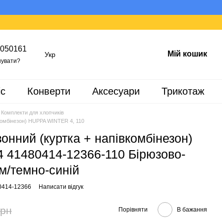
050161
Мій кошик
Укр
увати?
іс
Конверти
Аксесуари
Трикотаж
Комплекти для хлопчиків
комбінезон) HUPPA WINTER 4, 110
онний (куртка + напівкомбінезон)
41480414-12366-110 Бірюзово-
м/темно-синій
0414-12366
Написати відгук
грн
Порівняти
В бажання