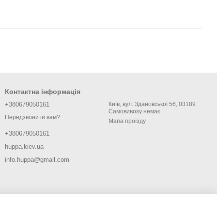
Контактна інформація
+380679050161
Київ, вул. Здановської 56, 03189
Самовивозу немає
Передзвонити вам?
Мапа проїзду
+380679050161
huppa.kiev.ua
info.huppa@gmail.com