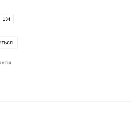
134
иться
антія