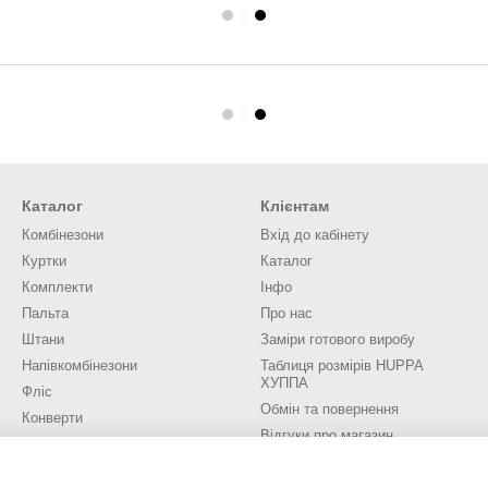
Каталог
Клієнтам
Комбінезони
Вхід до кабінету
Куртки
Каталог
Комплекти
Інфо
Пальта
Про нас
Штани
Заміри готового виробу
Напівкомбінезони
Таблиця розмірів HUPPA
ХУППА
Фліс
Обмін та повернення
Конверти
Відгуки про магазин
Аксесуари
Трикотаж
Ми в соцмережах