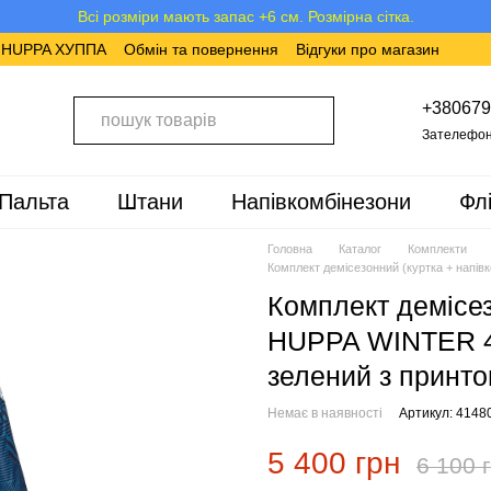
Всі розміри мають запас +6 см. Розмірна сітка.
в HUPPA ХУППА
Обмін та повернення
Відгуки про магазин
+380679
Зателефон
Пальта
Штани
Напівкомбінезони
Фл
Головна
Каталог
Комплекти
Комплект демісезонний (куртка + напів
Комплект демісез
HUPPA WINTER 4 
зелений з принто
Немає в наявності
Артикул: 4148
5 400 грн
6 100 